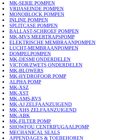
MK-SERIE POMPEN
VRIJASEINDE POMPEN
MONOBLOCK POMPEN
INLINE POMPEN
SPLITCASE POMPEN
BALLAST-SCHROEF POMPEN
MK-MVS MEERTRAPSPOMP
ELEKTRISCHE MEMBRAANPOMPEN
LUCHT-MEMBRAANPOMPEN
DOMPELPOMPEN
MK-DESMI ONDERDELEN
VICTOR/ZWETS ONDERDELEN
MK-BLOWERS
MK-HYDROFOOR POMP
ALPHA POMP
MK-XSZ
MK-XST
MK-AMS-RVS
MK-AJ ZELFAANZUIGEND
MK-XHS ZELFAANZUIGEND
MK-ABK
MK-FILTER POMP
SHOWFOU CENTRIFUGAALPOMP
MECHANICAL SEALS
APPENDAGES & TOEBEHOREN