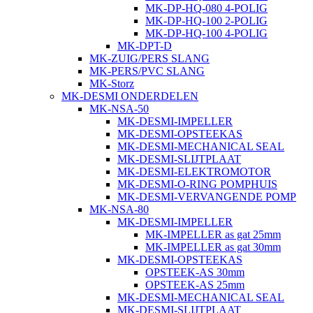
MK-DP-HQ-080 4-POLIG
MK-DP-HQ-100 2-POLIG
MK-DP-HQ-100 4-POLIG
MK-DPT-D
MK-ZUIG/PERS SLANG
MK-PERS/PVC SLANG
MK-Storz
MK-DESMI ONDERDELEN
MK-NSA-50
MK-DESMI-IMPELLER
MK-DESMI-OPSTEEKAS
MK-DESMI-MECHANICAL SEAL
MK-DESMI-SLIJTPLAAT
MK-DESMI-ELEKTROMOTOR
MK-DESMI-O-RING POMPHUIS
MK-DESMI-VERVANGENDE POMP
MK-NSA-80
MK-DESMI-IMPELLER
MK-IMPELLER as gat 25mm
MK-IMPELLER as gat 30mm
MK-DESMI-OPSTEEKAS
OPSTEEK-AS 30mm
OPSTEEK-AS 25mm
MK-DESMI-MECHANICAL SEAL
MK-DESMI-SLIJTPLAAT