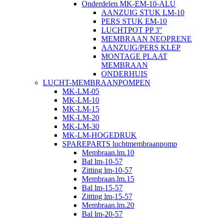
Onderdelen MK-EM-10-ALU
AANZUIG STUK LM-10
PERS STUK EM-10
LUCHTPOT PP 3''
MEMBRAAN NEOPRENE
AANZUIG/PERS KLEP
MONTAGE PLAAT
MEMBRAAN
ONDERHUIS
LUCHT-MEMBRAANPOMPEN
MK-LM-05
MK-LM-10
MK-LM-15
MK-LM-20
MK-LM-30
MK-LM-HOGEDRUK
SPAREPARTS luchtmembraanpomp
Membraan.lm.10
Bal lm-10-57
Zitting lm-10-57
Membraan.lm.15
Bal lm-15-57
Zitting lm-15-57
Membraan.lm.20
Bal lm-20-57