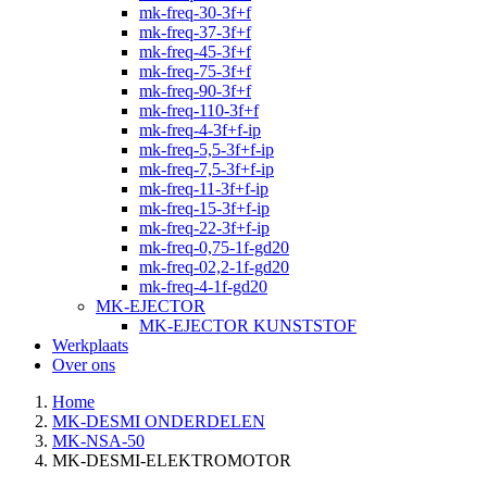
mk-freq-30-3f+f
mk-freq-37-3f+f
mk-freq-45-3f+f
mk-freq-75-3f+f
mk-freq-90-3f+f
mk-freq-110-3f+f
mk-freq-4-3f+f-ip
mk-freq-5,5-3f+f-ip
mk-freq-7,5-3f+f-ip
mk-freq-11-3f+f-ip
mk-freq-15-3f+f-ip
mk-freq-22-3f+f-ip
mk-freq-0,75-1f-gd20
mk-freq-02,2-1f-gd20
mk-freq-4-1f-gd20
MK-EJECTOR
MK-EJECTOR KUNSTSTOF
Werkplaats
Over ons
Home
MK-DESMI ONDERDELEN
MK-NSA-50
MK-DESMI-ELEKTROMOTOR