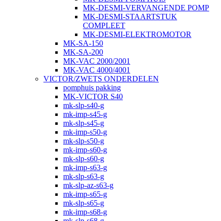
MK-DESMI-VERVANGENDE POMP
MK-DESMI-STAARTSTUK
COMPLEET
MK-DESMI-ELEKTROMOTOR
MK-SA-150
MK-SA-200
MK-VAC 2000/2001
MK-VAC 4000/4001
VICTOR/ZWETS ONDERDELEN
pomphuis pakking
MK-VICTOR S40
mk-slp-s40-g
mk-imp-s45-g
mk-slp-s45-g
mk-imp-s50-g
mk-slp-s50-g
mk-imp-s60-g
mk-slp-s60-g
mk-imp-s63-g
mk-slp-s63-g
mk-slp-az-s63-g
mk-imp-s65-g
mk-slp-s65-g
mk-imp-s68-g
mk-slp-s68-g