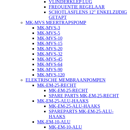
VLINDERKLEP LUG
FREQUENTIE REGELAAR
SCHOTLASFLENS 12" ENKELZIJDIG
GETAPT
MK-MVS MEERTRAPSPOMP
MK-MVS-3
MK-MVS-5
MK-MVS-10
MK-MVS-15
MK-MVS-20
MK-MVS-32
MK-MVS-45
MK-MVS-64
MK-MVS-90
MK-MVS-120
ELEKTRISCHE MEMBRAANPOMPEN
MK-EM-25-RECHT
MK-EM-25-RECHT
SPARE PARTS MK-EM-25-RECHT
MK-EM-25-ALU-HAAKS
MK-EM-25-ALU-HAAKS
SPAREPARTS MK-EM-25-ALU-
HAAKS
MK-EM-10-ALU
MK-EM-10-ALU