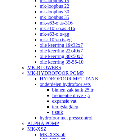
mk-loopbus 19
mk-loopbus 22
mk-loopbus 30
mk-loopbus 35
mk-s63-o.as-316
mk-s105-o.as-316
mk-s63-o.ts-gg
mk-s105-o.ts-gg
olie keerring 19x32x7
olie keerring 22x40x7
olie keerring 30x50x7
olie keerring 35-55-10
MK-BLOWERS
MK-HYDROFOOR POMP
HYDROFOOR MET TANK
onderdelen hydrofoor sets
binnen zak tank 25ltr
frequentie drive 7,5
expansie vat
terugslagklep
t-stuk
hydrofoor met presscontrol
ALPHA POMP
MK-XSZ
MK-XZS-50