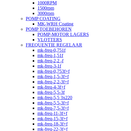
1000RPM
1500rpm
3000rpm
POMP COATING
MK-WRH Coating
POMP TOEBEHOREN
POMP-MOTOR LAGERS
VLOTTERS
FREQUENTIE REGELAAR
mk-freq-0,751f
mk-freq-1,51f
mk-freq-2,2 -f
mk-freq-3-1f
mk-freq-0,753f+f
mk-freq-1,5-3f+f
mk-freq-2,2-3f+f
mk-freq-4-3f+f
mk-freq-5,5-3f
mk-freq-5,5 3x220
mk-freq-5,5-3f+f
mk-freq-7,5-3f+f
mk-freq-11-3f+f
mk-freq-15-3f+f
mk-freq-18-3f+f
mk-freq-22-3f+f