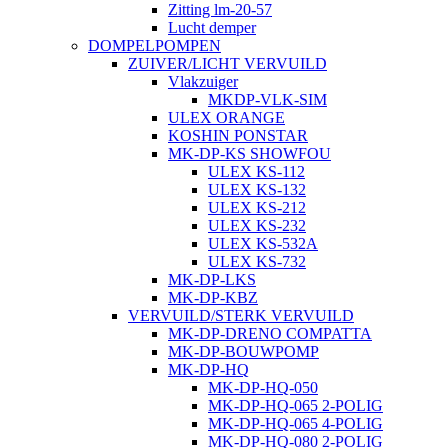
Zitting lm-20-57
Lucht demper
DOMPELPOMPEN
ZUIVER/LICHT VERVUILD
Vlakzuiger
MKDP-VLK-SIM
ULEX ORANGE
KOSHIN PONSTAR
MK-DP-KS SHOWFOU
ULEX KS-112
ULEX KS-132
ULEX KS-212
ULEX KS-232
ULEX KS-532A
ULEX KS-732
MK-DP-LKS
MK-DP-KBZ
VERVUILD/STERK VERVUILD
MK-DP-DRENO COMPATTA
MK-DP-BOUWPOMP
MK-DP-HQ
MK-DP-HQ-050
MK-DP-HQ-065 2-POLIG
MK-DP-HQ-065 4-POLIG
MK-DP-HQ-080 2-POLIG