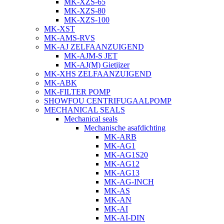
MK-XZS-65
MK-XZS-80
MK-XZS-100
MK-XST
MK-AMS-RVS
MK-AJ ZELFAANZUIGEND
MK-AJM-S JET
MK-AJ(M) Gietijzer
MK-XHS ZELFAANZUIGEND
MK-ABK
MK-FILTER POMP
SHOWFOU CENTRIFUGAALPOMP
MECHANICAL SEALS
Mechanical seals
Mechanische asafdichting
MK-ARB
MK-AG1
MK-AG1S20
MK-AG12
MK-AG13
MK-AG-INCH
MK-AS
MK-AN
MK-AI
MK-AI-DIN