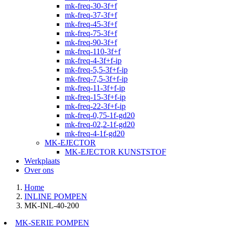
mk-freq-30-3f+f
mk-freq-37-3f+f
mk-freq-45-3f+f
mk-freq-75-3f+f
mk-freq-90-3f+f
mk-freq-110-3f+f
mk-freq-4-3f+f-ip
mk-freq-5,5-3f+f-ip
mk-freq-7,5-3f+f-ip
mk-freq-11-3f+f-ip
mk-freq-15-3f+f-ip
mk-freq-22-3f+f-ip
mk-freq-0,75-1f-gd20
mk-freq-02,2-1f-gd20
mk-freq-4-1f-gd20
MK-EJECTOR
MK-EJECTOR KUNSTSTOF
Werkplaats
Over ons
Home
INLINE POMPEN
MK-INL-40-200
MK-SERIE POMPEN