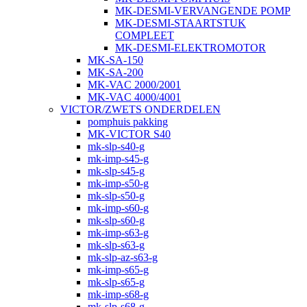
MK-DESMI-VERVANGENDE POMP
MK-DESMI-STAARTSTUK
COMPLEET
MK-DESMI-ELEKTROMOTOR
MK-SA-150
MK-SA-200
MK-VAC 2000/2001
MK-VAC 4000/4001
VICTOR/ZWETS ONDERDELEN
pomphuis pakking
MK-VICTOR S40
mk-slp-s40-g
mk-imp-s45-g
mk-slp-s45-g
mk-imp-s50-g
mk-slp-s50-g
mk-imp-s60-g
mk-slp-s60-g
mk-imp-s63-g
mk-slp-s63-g
mk-slp-az-s63-g
mk-imp-s65-g
mk-slp-s65-g
mk-imp-s68-g
mk-slp-s68-g