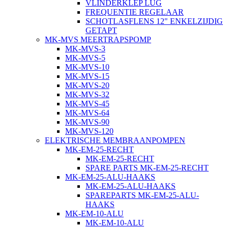
VLINDERKLEP LUG
FREQUENTIE REGELAAR
SCHOTLASFLENS 12" ENKELZIJDIG
GETAPT
MK-MVS MEERTRAPSPOMP
MK-MVS-3
MK-MVS-5
MK-MVS-10
MK-MVS-15
MK-MVS-20
MK-MVS-32
MK-MVS-45
MK-MVS-64
MK-MVS-90
MK-MVS-120
ELEKTRISCHE MEMBRAANPOMPEN
MK-EM-25-RECHT
MK-EM-25-RECHT
SPARE PARTS MK-EM-25-RECHT
MK-EM-25-ALU-HAAKS
MK-EM-25-ALU-HAAKS
SPAREPARTS MK-EM-25-ALU-
HAAKS
MK-EM-10-ALU
MK-EM-10-ALU