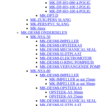
MK-DP-HQ-080 4-POLIG
MK-DP-HQ-100 2-POLIG
MK-DP-HQ-100 4-POLIG
MK-DPT-D
MK-ZUIG/PERS SLANG
MK-PERS/PVC SLANG
MK-Storz
MK-DESMI ONDERDELEN
MK-NSA-50
MK-DESMI-IMPELLER
MK-DESMI-OPSTEEKAS
MK-DESMI-MECHANICAL SEAL
MK-DESMI-SLIJTPLAAT
MK-DESMI-ELEKTROMOTOR
MK-DESMI-O-RING POMPHUIS
MK-DESMI-VERVANGENDE POMP
MK-NSA-80
MK-DESMI-IMPELLER
MK-IMPELLER as gat 25mm
MK-IMPELLER as gat 30mm
MK-DESMI-OPSTEEKAS
OPSTEEK-AS 30mm
OPSTEEK-AS 25mm
MK-DESMI-MECHANICAL SEAL
MK-DESMI-SLIJTPLAAT