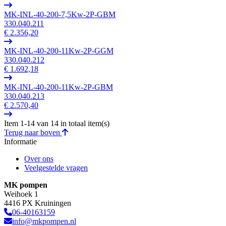
MK-INL-40-200-7,5Kw-2P-GBM
330.040.211
€ 2.356,20
MK-INL-40-200-11Kw-2P-GGM
330.040.212
€ 1.692,18
MK-INL-40-200-11Kw-2P-GBM
330.040.213
€ 2.570,40
Item 1-14 van 14 in totaal item(s)
Terug naar boven
Informatie
Over ons
Veelgestelde vragen
MK pompen
Weihoek 1
4416 PX Kruiningen
06-40163159
info@mkpompen.nl