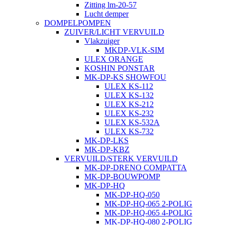
Zitting lm-20-57
Lucht demper
DOMPELPOMPEN
ZUIVER/LICHT VERVUILD
Vlakzuiger
MKDP-VLK-SIM
ULEX ORANGE
KOSHIN PONSTAR
MK-DP-KS SHOWFOU
ULEX KS-112
ULEX KS-132
ULEX KS-212
ULEX KS-232
ULEX KS-532A
ULEX KS-732
MK-DP-LKS
MK-DP-KBZ
VERVUILD/STERK VERVUILD
MK-DP-DRENO COMPATTA
MK-DP-BOUWPOMP
MK-DP-HQ
MK-DP-HQ-050
MK-DP-HQ-065 2-POLIG
MK-DP-HQ-065 4-POLIG
MK-DP-HQ-080 2-POLIG