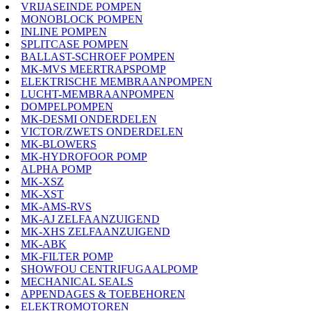
VRIJASEINDE POMPEN
MONOBLOCK POMPEN
INLINE POMPEN
SPLITCASE POMPEN
BALLAST-SCHROEF POMPEN
MK-MVS MEERTRAPSPOMP
ELEKTRISCHE MEMBRAANPOMPEN
LUCHT-MEMBRAANPOMPEN
DOMPELPOMPEN
MK-DESMI ONDERDELEN
VICTOR/ZWETS ONDERDELEN
MK-BLOWERS
MK-HYDROFOOR POMP
ALPHA POMP
MK-XSZ
MK-XST
MK-AMS-RVS
MK-AJ ZELFAANZUIGEND
MK-XHS ZELFAANZUIGEND
MK-ABK
MK-FILTER POMP
SHOWFOU CENTRIFUGAALPOMP
MECHANICAL SEALS
APPENDAGES & TOEBEHOREN
ELEKTROMOTOREN