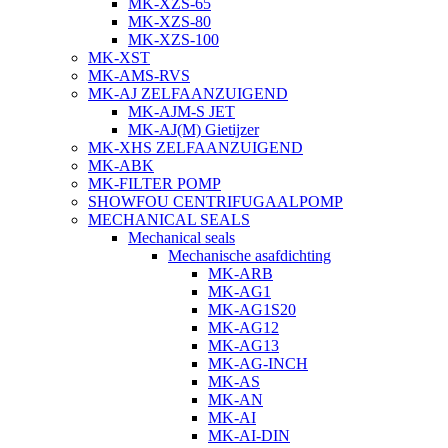
MK-XZS-65
MK-XZS-80
MK-XZS-100
MK-XST
MK-AMS-RVS
MK-AJ ZELFAANZUIGEND
MK-AJM-S JET
MK-AJ(M) Gietijzer
MK-XHS ZELFAANZUIGEND
MK-ABK
MK-FILTER POMP
SHOWFOU CENTRIFUGAALPOMP
MECHANICAL SEALS
Mechanical seals
Mechanische asafdichting
MK-ARB
MK-AG1
MK-AG1S20
MK-AG12
MK-AG13
MK-AG-INCH
MK-AS
MK-AN
MK-AI
MK-AI-DIN