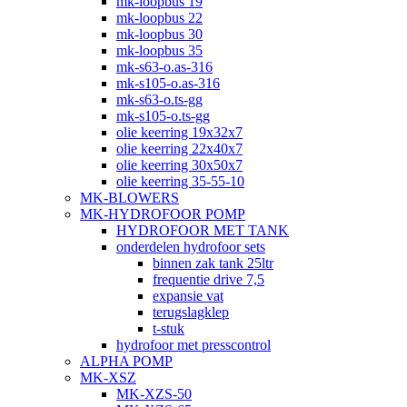
mk-loopbus 19
mk-loopbus 22
mk-loopbus 30
mk-loopbus 35
mk-s63-o.as-316
mk-s105-o.as-316
mk-s63-o.ts-gg
mk-s105-o.ts-gg
olie keerring 19x32x7
olie keerring 22x40x7
olie keerring 30x50x7
olie keerring 35-55-10
MK-BLOWERS
MK-HYDROFOOR POMP
HYDROFOOR MET TANK
onderdelen hydrofoor sets
binnen zak tank 25ltr
frequentie drive 7,5
expansie vat
terugslagklep
t-stuk
hydrofoor met presscontrol
ALPHA POMP
MK-XSZ
MK-XZS-50