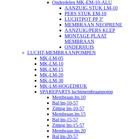
Onderdelen MK-EM-10-ALU
AANZUIG STUK LM-10
PERS STUK EM-10
LUCHTPOT PP 3''
MEMBRAAN NEOPRENE
AANZUIG/PERS KLEP
MONTAGE PLAAT
MEMBRAAN
ONDERHUIS
LUCHT-MEMBRAANPOMPEN
MK-LM-05
MK-LM-10
MK-LM-15
MK-LM-20
MK-LM-30
MK-LM-HOGEDRUK
SPAREPARTS luchtmembraanpomp
Membraan.lm.10
Bal lm-10-57
Zitting lm-10-57
Membraan.lm.15
Bal lm-15-57
Zitting lm-15-57
Membraan.lm.20
Bal lm-20-57