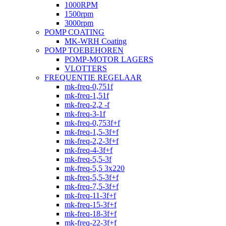
1000RPM
1500rpm
3000rpm
POMP COATING
MK-WRH Coating
POMP TOEBEHOREN
POMP-MOTOR LAGERS
VLOTTERS
FREQUENTIE REGELAAR
mk-freq-0,751f
mk-freq-1,51f
mk-freq-2,2 -f
mk-freq-3-1f
mk-freq-0,753f+f
mk-freq-1,5-3f+f
mk-freq-2,2-3f+f
mk-freq-4-3f+f
mk-freq-5,5-3f
mk-freq-5,5 3x220
mk-freq-5,5-3f+f
mk-freq-7,5-3f+f
mk-freq-11-3f+f
mk-freq-15-3f+f
mk-freq-18-3f+f
mk-freq-22-3f+f